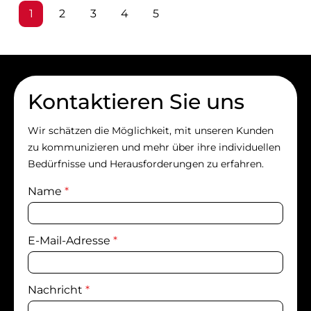
Seite
Seite
Seite
Seite
Seite
1
2
3
4
5
Kontaktieren Sie uns
Wir schätzen die Möglichkeit, mit unseren Kunden
zu kommunizieren und mehr über ihre individuellen
Bedürfnisse und Herausforderungen zu erfahren.
Name
*
E-Mail-Adresse
*
Nachricht
*