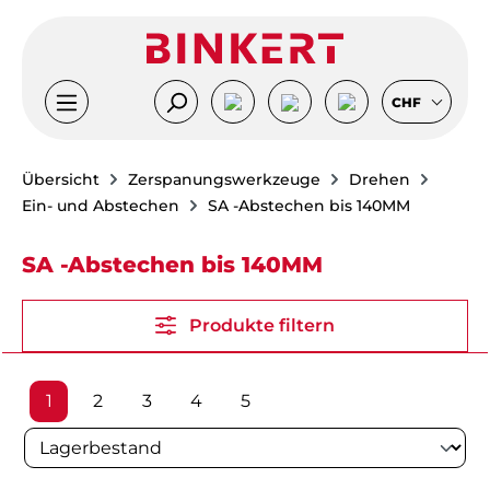
Zum Hauptinhalt springen
CHF
Übersicht
Zerspanungswerkzeuge
Drehen
Ein- und Abstechen
SA -Abstechen bis 140MM
SA -Abstechen bis 140MM
Produkte filtern
Seite
Seite
Seite
Seite
Seite
1
2
3
4
5