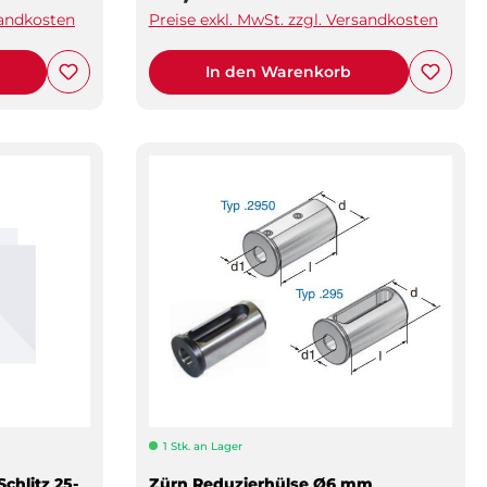
sandkosten
Preise exkl. MwSt. zzgl. Versandkosten
In den Warenkorb
1 Stk. an Lager
chlitz 25-
Zürn Reduzierhülse Ø6 mm