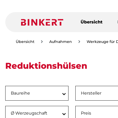
m Hauptinhalt springen
Zur Suche springen
Zur Hauptnavigation springen
Übersicht
Übersicht
Aufnahmen
Werkzeuge für 
Reduktionshülsen
Baureihe
Hersteller
Ø Werzeugschaft
Preis