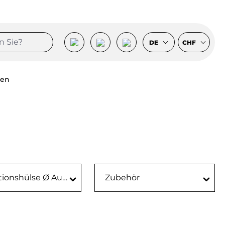
DE
CHF
sen
ionshülse Ø Aussen
Zubehör