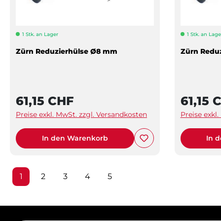
1 Stk. an Lager
1 Stk. an Lage
Zürn Reduzierhülse Ø8 mm
Zürn Redu
61,15 CHF
61,15 
Preise exkl. MwSt. zzgl. Versandkosten
Preise exkl
In den Warenkorb
In 
Seite
Seite
Seite
Seite
Seite
1
2
3
4
5