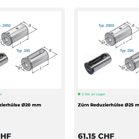
er
2 Stk. an Lager
zierhülse Ø20 mm
Zürn Reduzierhülse Ø25 
CHF
61,15 CHF