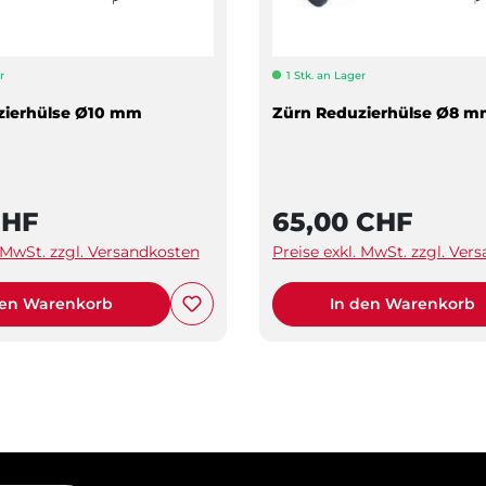
r
1 Stk. an Lager
zierhülse Ø10 mm
Zürn Reduzierhülse Ø8 
CHF
65,00 CHF
. MwSt. zzgl. Versandkosten
Preise exkl. MwSt. zzgl. Ver
den Warenkorb
In den Warenkorb