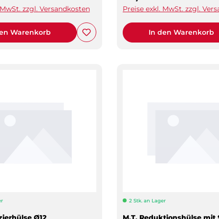
. MwSt. zzgl. Versandkosten
Preise exkl. MwSt. zzgl. Ver
den Warenkorb
In den Warenkorb
er
2 Stk. an Lager
ierhülse Ø12
M.T. Reduktionshülse mit S