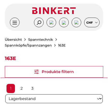
Zum Hauptinhalt springen
CHF
Übersicht
Spanntechnik
Spannköpfe/Spannzangen
163E
163E
Produkte filtern
Seite
Seite
Seite
1
2
3