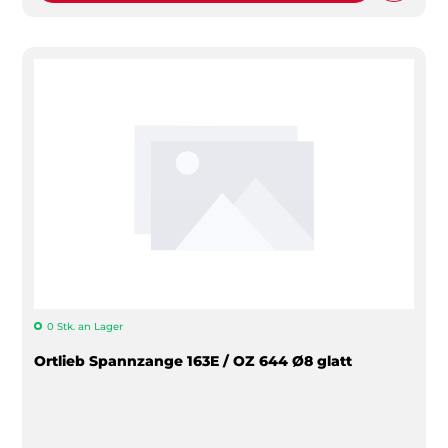
0 Stk. an Lager
Ortlieb Spannzange 163E / OZ 644 Ø8 glatt