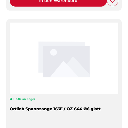
In den Warenkorb
0 Stk. an Lager
Ortlieb Spannzange 163E / OZ 644 Ø6 glatt