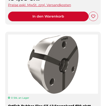
Preise exkl. MwSt. zzgl. Versandkosten
In den Warenkorb
0 Stk. an Lager
Ortlieb Rubber-Flex GT 42 Spannkopf Ø10 glatt