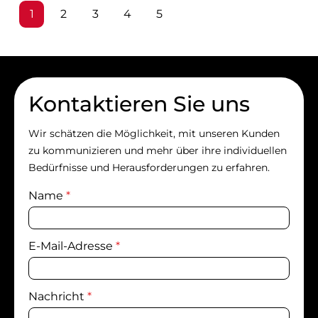
Seite
Seite
Seite
Seite
Seite
1
2
3
4
5
Kontaktieren Sie uns
Wir schätzen die Möglichkeit, mit unseren Kunden
zu kommunizieren und mehr über ihre individuellen
Bedürfnisse und Herausforderungen zu erfahren.
Name
*
E-Mail-Adresse
*
Nachricht
*