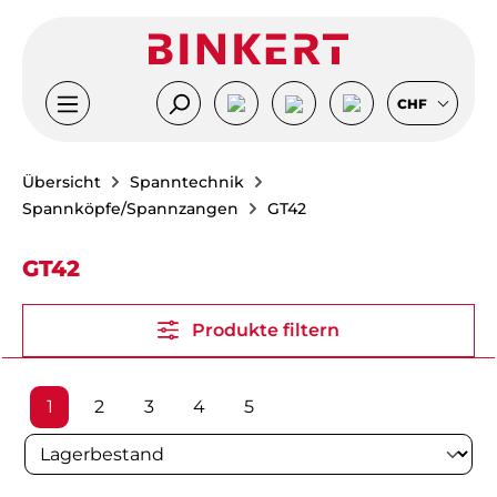
Zum Hauptinhalt springen
CHF
Übersicht
Spanntechnik
Spannköpfe/Spannzangen
GT42
GT42
Produkte filtern
Seite
Seite
Seite
Seite
Seite
1
2
3
4
5