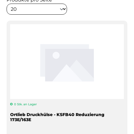
0 Stk. an Lager
Ortlieb Druckhülse - KSFB40 Reduzierung
173E/163E