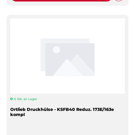
0 Stk. an Lager
Ortlieb Druckhülse - KSFB40 Reduz. 173E/163e
kompl