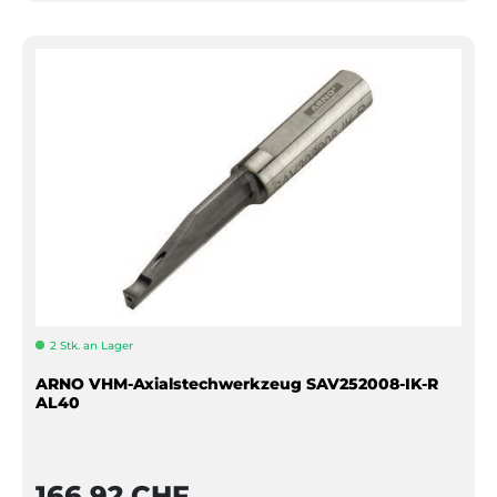
2 Stk. an Lager
ARNO VHM-Axialstechwerkzeug SAV252008-IK-R
AL40
166,92 CHF