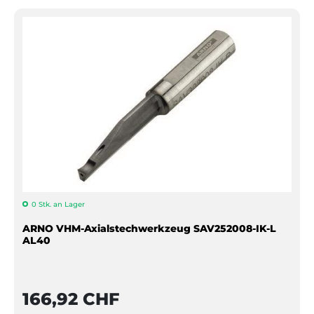
0 Stk. an Lager
ARNO VHM-Axialstechwerkzeug SAV252008-IK-L
AL40
166,92 CHF