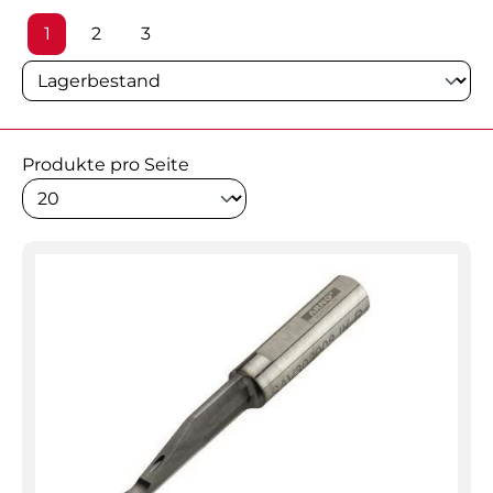
Seite
Seite
Seite
1
2
3
Produkte pro Seite